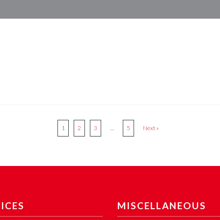
1
2
3
…
5
Next »
ICES
MISCELLANEOUS