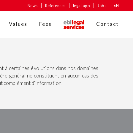
EN
News
References
legal app
Jobs
Values
Fees
Contact
nt à certaines évolutions dans nos domaines
tère général ne constituent en aucun cas des
out complément d'information.