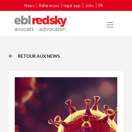
FR
News
Références
legal app
Jobs
RETOUR AUX NEWS