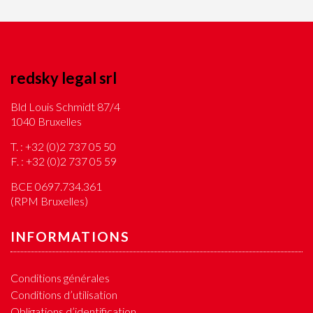
redsky legal srl
Bld Louis Schmidt 87/4
1040 Bruxelles
T. :
+32 (0)2 737 05 50
F. :
+32 (0)2 737 05 59
BCE 0697.734.361
(RPM Bruxelles)
INFORMATIONS
Conditions générales
Conditions d’utilisation
Obligations d’identification