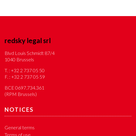
redsky legal srl
Blvd Louis Schmidt 87/4
1040 Brussels
T. :
+32 2 737 05 50
F. :
+32 2 737 05 59
BCE 0697.734.361
(RPM Brussels)
NOTICES
General terms
Terms of use