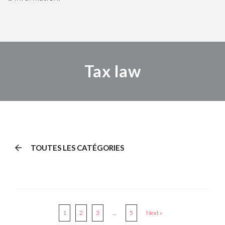
Tax law
TOUTES LES CATÉGORIES
1
2
3
…
5
Next »